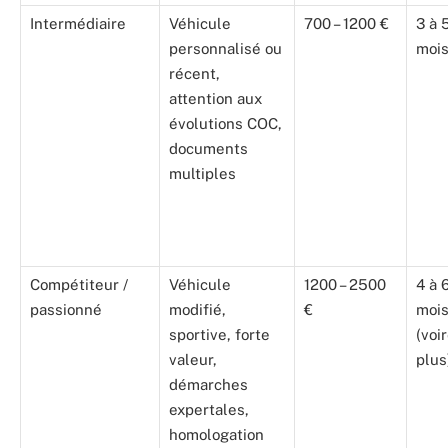
Intermédiaire
Véhicule
700 – 1200 €
3 à 
personnalisé ou
moi
récent,
attention aux
évolutions COC,
documents
multiples
Compétiteur /
Véhicule
1200 – 2500
4 à 
passionné
modifié,
€
moi
sportive, forte
(voi
valeur,
plus
démarches
expertales,
homologation