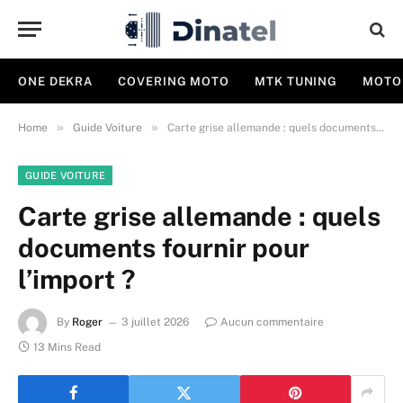
ONE DEKRA
COVERING MOTO
MTK TUNING
MOTO
»
»
Home
Guide Voiture
Carte grise allemande : quels documents fournir pour l’import ?
GUIDE VOITURE
Carte grise allemande : quels
documents fournir pour
l’import ?
By
Roger
3 juillet 2026
Aucun commentaire
13 Mins Read