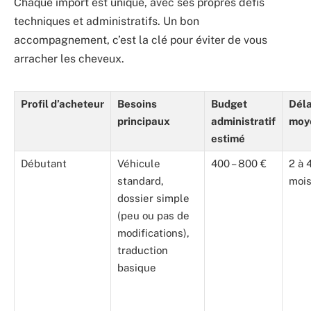
Chaque import est unique, avec ses propres défis
techniques et administratifs. Un bon
accompagnement, c’est la clé pour éviter de vous
arracher les cheveux.
Profil d’acheteur
Besoins
Budget
Déla
principaux
administratif
moy
estimé
Débutant
Véhicule
400 – 800 €
2 à 
standard,
moi
dossier simple
(peu ou pas de
modifications),
traduction
basique