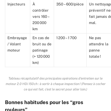
Injecteurs
À
350 – 600/pièce
Un nettoyag
contrôler
préventif ne
vers 160 –
fait jamais d
200 000
mal.
km
Embrayage
En cas de
1 200 – 1 700
Ne pas
/ Volant
bruit ou de
attendre la
moteur
patinage
panne
(> 120 000
totale !
km)
Tableau récapitulatif des principales opérations d’entretien sur le
moteur 2.0 HDi 150 ch : à sortir à chaque inspection ! (Pensez à cocher
ce qui est fait, c’est le secret pour aller loin.)
Bonnes habitudes pour les “gros
rouleurs”