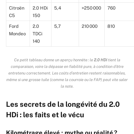
Citroën
2.0 HDi
5,4
>250 000
760
C5
150
Ford
2.0
5,7
210 000
810
Mondeo
TDCi
140
Ce petit tableau donne un aperçu honnête : le
2.0 HDi
tient la
comparaison, voire la dépasse en fiabilité pure, à condition d’être
entretenu correctement. Les coûts d’entretien restent raisonnables,
même si une grosse tuile (comme la courroie ou le FAP) peut vite saler
la note.
Les secrets de la longévité du 2.0
HDi : les faits et le vécu
Kilométrage élevé : mythe ou réalité ?