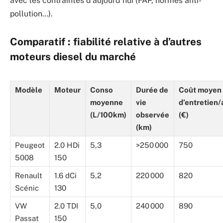
avec les contraintes d’aujourd’hui (FAP, normes anti-
pollution…).
Comparatif : fiabilité relative à d’autres
moteurs diesel du marché
Modèle
Moteur
Conso
Durée de
Coût moyen
moyenne
vie
d’entretien/
(L/100km)
observée
(€)
(km)
Peugeot
2.0 HDi
5,3
>250 000
750
5008
150
Renault
1.6 dCi
5,2
220 000
820
Scénic
130
VW
2.0 TDI
5,0
240 000
890
Passat
150