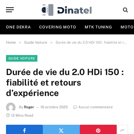
ONE DEKRA
COVERING MOTO
MTK TUNING
MOTO
»
»
Home
Guide Voiture
Durée de vie du 2.0 HDi 150 : fiabilité et retours d’expérience
GUIDE VOITURE
Durée de vie du 2.0 HDi 150 :
fiabilité et retours
d’expérience
By
Roger
16 octobre 2025
Aucun commentaire
12 Mins Read