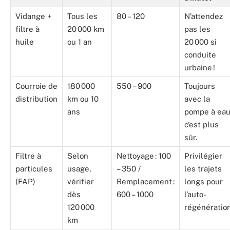
Vidange +
Tous les
80 – 120
N’attendez
filtre à
20 000 km
pas les
huile
ou 1 an
20 000 si
conduite
urbaine !
Courroie de
180 000
550 – 900
Toujours
distribution
km ou 10
avec la
ans
pompe à eau
c’est plus
sûr.
Filtre à
Selon
Nettoyage : 100
Privilégier
particules
usage,
– 350 /
les trajets
(FAP)
vérifier
Remplacement :
longs pour
dès
600 – 1000
l’auto-
120 000
régénération
km