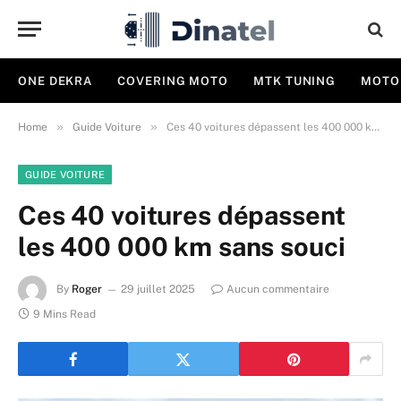
ONE DEKRA
COVERING MOTO
MTK TUNING
MOTO
»
»
Home
Guide Voiture
Ces 40 voitures dépassent les 400 000 km sans souci
GUIDE VOITURE
Ces 40 voitures dépassent
les 400 000 km sans souci
By
Roger
29 juillet 2025
Aucun commentaire
9 Mins Read