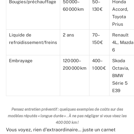
Bougies/préchauffage
50 000–
50–
Honda
60 000 km
130 €
Accord,
Toyota
Prius
Liquide de
2 ans
70–
Renault
refroidissement/freins
150 €
4L, Mazda
6
Embrayage
120 000–
400–
Skoda
200 000 km
1 000 €
Octavia,
BMW
Série 5
E39
Pensez entretien préventif : quelques exemples de coûts sur des
modèles réputés « longue durée » . À ne pas négliger si vous visez les
400 000 km !
Vous voyez, rien d’extraordinaire… juste un carnet