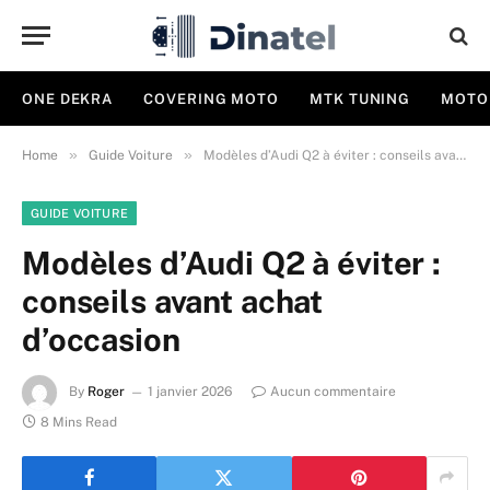
ONE DEKRA
COVERING MOTO
MTK TUNING
MOTO
»
»
Home
Guide Voiture
Modèles d’Audi Q2 à éviter : conseils avant achat d’occasion
GUIDE VOITURE
Modèles d’Audi Q2 à éviter :
conseils avant achat
d’occasion
By
Roger
1 janvier 2026
Aucun commentaire
8 Mins Read