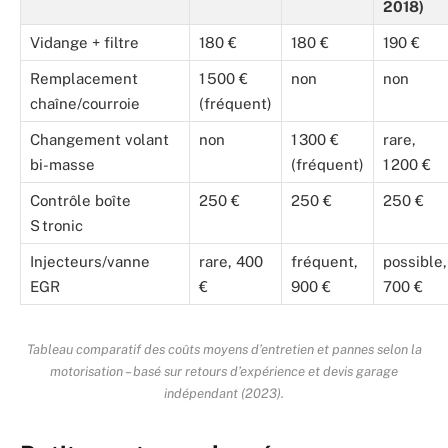
2018)
Vidange + filtre
180 €
180 €
190 €
Remplacement
1 500 €
non
non
chaîne/courroie
(fréquent)
Changement volant
non
1 300 €
rare,
bi-masse
(fréquent)
1 200 €
Contrôle boîte
250 €
250 €
250 €
S tronic
Injecteurs/vanne
rare, 400
fréquent,
possible,
EGR
€
900 €
700 €
Tableau comparatif des coûts moyens d’entretien et pannes selon la
motorisation – basé sur retours d’expérience et devis garage
indépendant (2023).