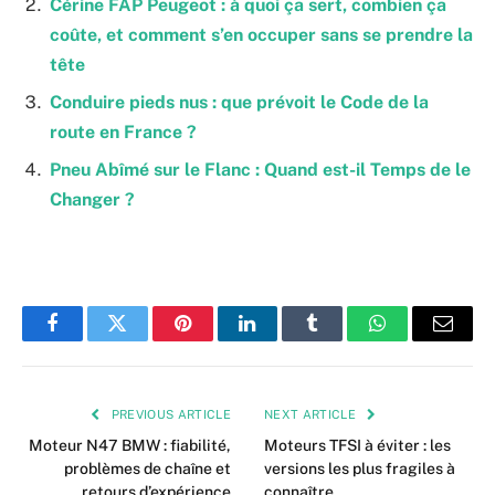
Cérine FAP Peugeot : à quoi ça sert, combien ça
coûte, et comment s’en occuper sans se prendre la
tête
Conduire pieds nus : que prévoit le Code de la
route en France ?
Pneu Abîmé sur le Flanc : Quand est-il Temps de le
Changer ?
Facebook
Twitter
Pinterest
LinkedIn
Tumblr
WhatsApp
Email
PREVIOUS ARTICLE
NEXT ARTICLE
Moteur N47 BMW : fiabilité,
Moteurs TFSI à éviter : les
problèmes de chaîne et
versions les plus fragiles à
retours d’expérience
connaître