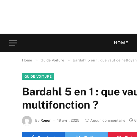
HOME
»
»
Home
Guide Voiture
Bardahl 5 en 1 : que vaut ce nettoya
GUIDE VOITURE
Bardahl 5 en 1 : que v
multifonction ?
By
Roger
19 avril 2025
Aucun commentaire
6