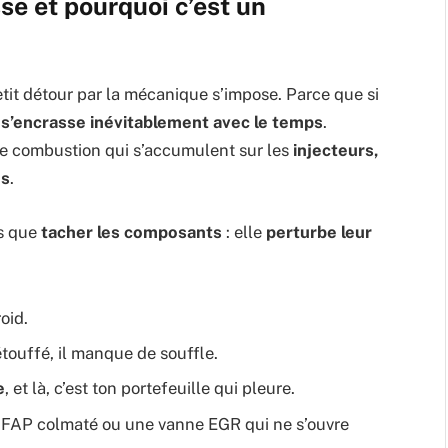
se et pourquoi c’est un
tit détour par la mécanique s’impose. Parce que si
r
s’encrasse inévitablement avec le temps
.
e combustion qui s’accumulent sur les
injecteurs,
es
.
as que
tacher les composants
: elle
perturbe leur
roid.
touffé, il manque de souffle.
e
, et là, c’est ton portefeuille qui pleure.
un FAP colmaté ou une vanne EGR qui ne s’ouvre