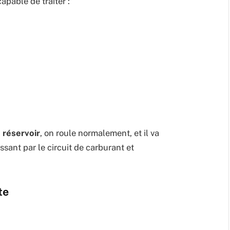
apable de traiter :
e réservoir
, on roule normalement, et il va
sant par le circuit de carburant et
te