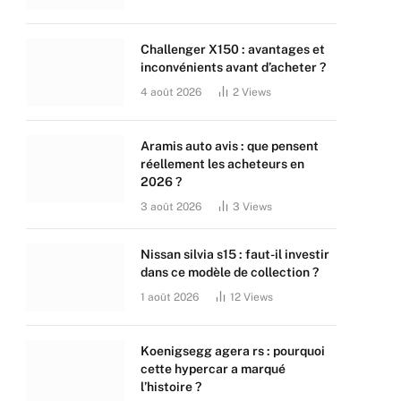
Challenger X150 : avantages et
inconvénients avant d’acheter ?
4 août 2026
2
Views
Aramis auto avis : que pensent
réellement les acheteurs en
2026 ?
3 août 2026
3
Views
Nissan silvia s15 : faut-il investir
dans ce modèle de collection ?
1 août 2026
12
Views
Koenigsegg agera rs : pourquoi
cette hypercar a marqué
l’histoire ?