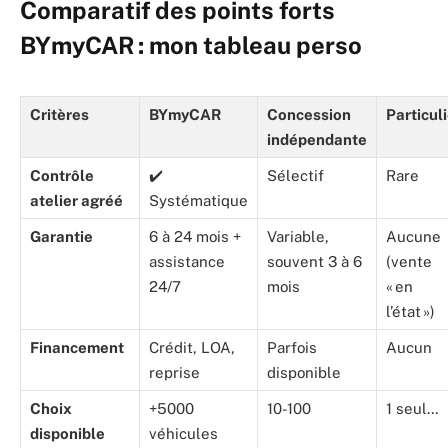
Comparatif des points forts
BYmyCAR : mon tableau perso
Critères
BYmyCAR
Concession
Particul
indépendante
Contrôle
✔️
Sélectif
Rare
atelier agréé
Systématique
Garantie
6 à 24 mois +
Variable,
Aucune
assistance
souvent 3 à 6
(vente
24/7
mois
« en
l’état »)
Financement
Crédit, LOA,
Parfois
Aucun
reprise
disponible
Choix
+5000
10-100
1 seul…
disponible
véhicules