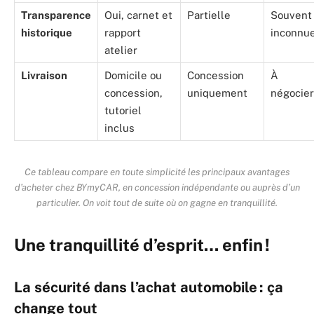
Transparence
Oui, carnet et
Partielle
Souvent
historique
rapport
inconnu
atelier
Livraison
Domicile ou
Concession
À
concession,
uniquement
négocier
tutoriel
inclus
Ce tableau compare en toute simplicité les principaux avantages
d’acheter chez BYmyCAR, en concession indépendante ou auprès d’un
particulier. On voit tout de suite où on gagne en tranquillité.
Une tranquillité d’esprit… enfin !
La sécurité dans l’achat automobile : ça
change tout