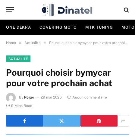
ONE DEKRA
COVERING MOTO
MTK TUNING
MOTO
»
»
Home
Actualité
Pourquoi choisir bymycar pour votre prochain achat
ACTUALITÉ
Pourquoi choisir bymycar
pour votre prochain achat
By
Roger
29 mai 2025
Aucun commentaire
9 Mins Read