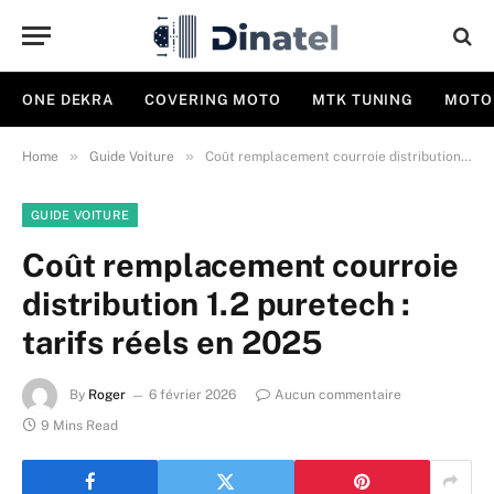
ONE DEKRA
COVERING MOTO
MTK TUNING
MOTO
»
»
Home
Guide Voiture
Coût remplacement courroie distribution 1.2 puretech : tarifs réels en 2025
GUIDE VOITURE
Coût remplacement courroie
distribution 1.2 puretech :
tarifs réels en 2025
By
Roger
6 février 2026
Aucun commentaire
9 Mins Read