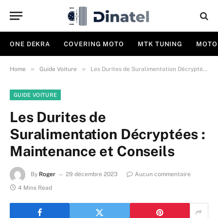
ONE DEKRA
COVERING MOTO
MTK TUNING
MOTO
»
»
Home
Guide Voiture
Les Durites de Suralimentation Décryptées : Maintenance et Conseils
GUIDE VOITURE
Les Durites de
Suralimentation Décryptées :
Maintenance et Conseils
By
Roger
29 décembre 2023
Aucun commentaire
4 Mins Read