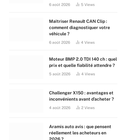
6 août 2026
5
Views
Maîtriser Renault CAN Clip :
comment diagnostiquer votre
véhicule ?
6 août 2026
4
Views
Moteur BMP 2.0 TDI 140 ch : quel
prix et quelle fiabilité attendre ?
5 août 2026
4
Views
Challenger X150 : avantages et
inconvénients avant d’acheter ?
4 août 2026
2
Views
Aramis auto avis : que pensent
réellement les acheteurs en
2026 ?