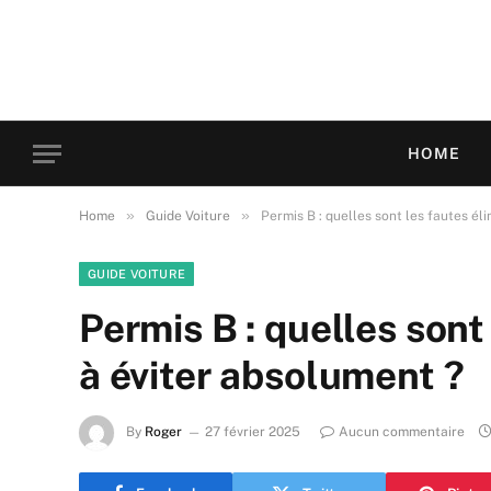
HOME
»
»
Home
Guide Voiture
Permis B : quelles sont les fautes él
GUIDE VOITURE
Permis B : quelles sont
à éviter absolument ?
By
Roger
27 février 2025
Aucun commentaire