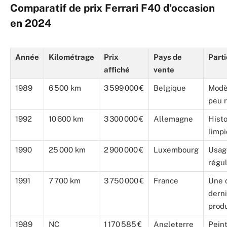
Comparatif de prix Ferrari F40 d’occasion
en 2024
Année
Kilométrage
Prix
Pays de
Parti
affiché
vente
1989
6 500 km
3 599 000 €
Belgique
Modè
peu 
1992
10 600 km
3 300 000 €
Allemagne
Hist
limp
1990
25 000 km
2 900 000 €
Luxembourg
Usag
régul
1991
7 700 km
3 750 000 €
France
Une 
dern
prod
1989
NC
1 170 585 €
Angleterre
Pein