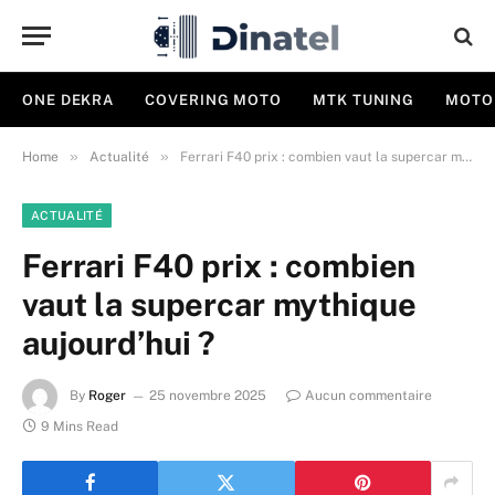
ONE DEKRA
COVERING MOTO
MTK TUNING
MOTO
»
»
Home
Actualité
Ferrari F40 prix : combien vaut la supercar mythique aujourd’hui ?
ACTUALITÉ
Ferrari F40 prix : combien
vaut la supercar mythique
aujourd’hui ?
By
Roger
25 novembre 2025
Aucun commentaire
9 Mins Read