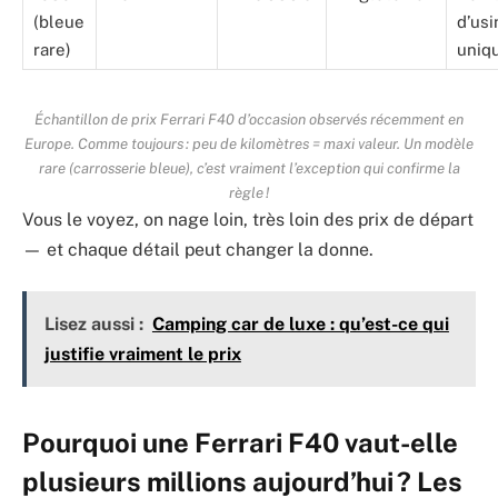
(bleue
d’usi
rare)
uniq
Échantillon de prix Ferrari F40 d’occasion observés récemment en
Europe. Comme toujours : peu de kilomètres = maxi valeur. Un modèle
rare (carrosserie bleue), c’est vraiment l’exception qui confirme la
règle !
Vous le voyez, on nage loin, très loin des prix de départ
— et chaque détail peut changer la donne.
Lisez aussi :
Camping car de luxe : qu’est-ce qui
justifie vraiment le prix
Pourquoi une Ferrari F40 vaut-elle
plusieurs millions aujourd’hui ? Les