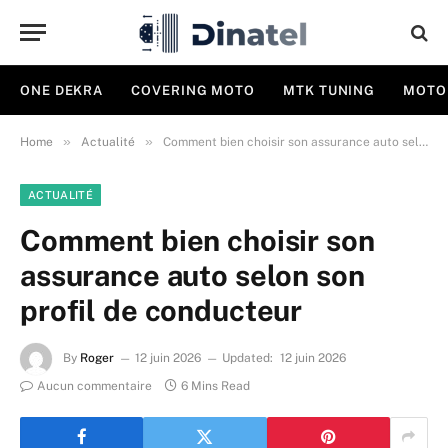
ONE DEKRA
COVERING MOTO
MTK TUNING
MOTO
»
»
Home
Actualité
Comment bien choisir son assurance auto selon son profil de conducteur
ACTUALITÉ
Comment bien choisir son
assurance auto selon son
profil de conducteur
By
Roger
12 juin 2026
Updated:
12 juin 2026
Aucun commentaire
6 Mins Read