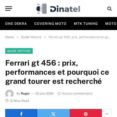
ONE DEKRA
COVERING MOTO
MTK TUNING
MOTO
»
»
Home
Guide Voiture
Ferrari gt 456 : prix, performances et pourquoi ce grand tourer est recherché
GUIDE VOITURE
Ferrari gt 456 : prix,
performances et pourquoi ce
grand tourer est recherché
By
Roger
25 juin 2026
Aucun commentaire
12 Mins Read