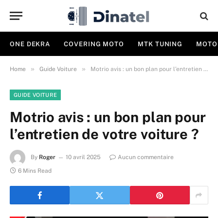
ONE DEKRA
COVERING MOTO
MTK TUNING
MOTO
»
»
Home
Guide Voiture
Motrio avis : un bon plan pour l’entretien de votre voiture ?
GUIDE VOITURE
Motrio avis : un bon plan pour
l’entretien de votre voiture ?
By
Roger
10 avril 2025
Aucun commentaire
6 Mins Read