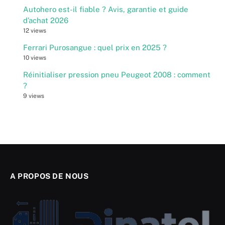
Autohero est-il fiable ? Avis, garantie et guide
d’achat 2026
12 views
Ferrari Purosangue : quel prix en 2025 ?
10 views
Réinitialiser pression pneu Peugeot 2008 : comment
?
9 views
A PROPOS DE NOUS