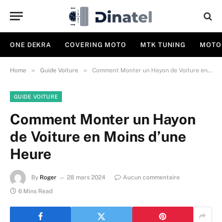
ONE DEKRA
COVERING MOTO
MTK TUNING
MOTO
»
»
Home
Guide Voiture
Comment Monter un Hayon de Voiture en Moins d’une Heure
GUIDE VOITURE
Comment Monter un Hayon
de Voiture en Moins d’une
Heure
By
Roger
28 mars 2024
Aucun commentaire
6 Mins Read