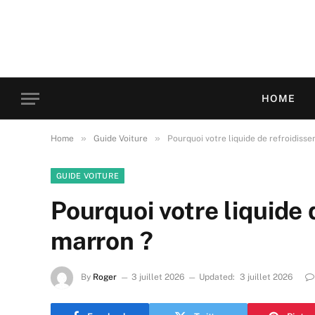
HOME
»
»
Home
Guide Voiture
Pourquoi votre liquide de refroidisse
GUIDE VOITURE
Pourquoi votre liquide 
marron ?
By
Roger
3 juillet 2026
Updated:
3 juillet 2026