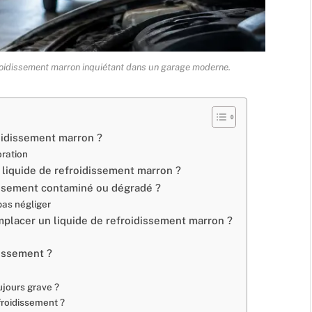
roidissement marron inquiétant dans un garage moderne.
roidissement marron ?
oration
 liquide de refroidissement marron ?
issement contaminé ou dégradé ?
pas négliger
mplacer un liquide de refroidissement marron ?
dissement ?
ujours grave ?
efroidissement ?