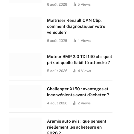
6 août 2026
5
Views
Maîtriser Renault CAN Clip :
comment diagnostiquer votre
véhicule ?
6 août 2026
4
Views
Moteur BMP 2.0 TDI 140 ch : quel
prix et quelle fiabilité attendre ?
5 août 2026
4
Views
Challenger X150 : avantages et
inconvénients avant d’acheter ?
4 août 2026
2
Views
Aramis auto avis : que pensent
réellement les acheteurs en
2026 ?