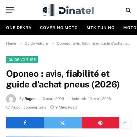
ONE DEKRA
COVERING MOTO
MTK TUNING
MOTO
»
»
Home
Guide Voiture
Oponeo : avis, fiabilité et guide d’achat pneus (2026)
GUIDE VOITURE
Oponeo : avis, fiabilité et
guide d’achat pneus (2026)
By
Roger
10 mars 2026
Updated:
10 mars 2026
Aucun commentaire
9 Mins Read