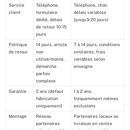
Service
Téléphone,
Téléphone, chat,
client
formulaire
délais variables
dédié, délais
(jusqu’à 20 jours)
de retour 10-15
jours
Politique
14 jours, article
7 à 14 jours, conditions
de retour
non
similaires, frais
utilisé/monté,
variables selon
démarche
enseigne
parfois
complexe
Garantie
2 ans (défaut
1 à 2 ans,
fabrication
fréquemment mêmes
uniquement)
exclusions
Montage
Réseau
Partenaires locaux ou
partenaires
livraison en centre