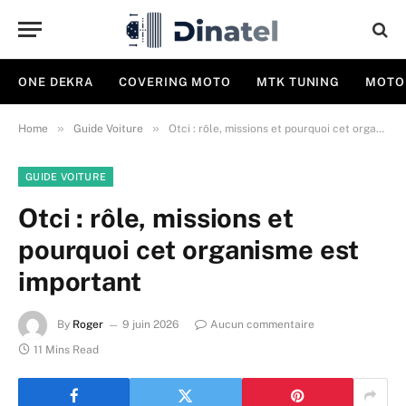
ONE DEKRA
COVERING MOTO
MTK TUNING
MOTO
»
»
Home
Guide Voiture
Otci : rôle, missions et pourquoi cet organisme est important
GUIDE VOITURE
Otci : rôle, missions et
pourquoi cet organisme est
important
By
Roger
9 juin 2026
Aucun commentaire
11 Mins Read