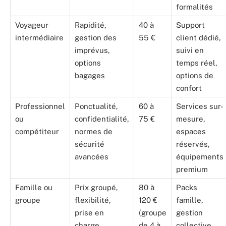
formalités
Voyageur
Rapidité,
40 à
Support
intermédiaire
gestion des
55 €
client dédié,
imprévus,
suivi en
options
temps réel,
bagages
options de
confort
Professionnel
Ponctualité,
60 à
Services sur-
ou
confidentialité,
75 €
mesure,
compétiteur
normes de
espaces
sécurité
réservés,
avancées
équipements
premium
Famille ou
Prix groupé,
80 à
Packs
groupe
flexibilité,
120 €
famille,
prise en
(groupe
gestion
charge
de 4 à
collective