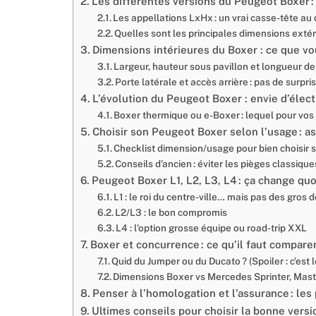
Les différentes versions du Peugeot Boxer :
Les appellations LxHx : un vrai casse-tête au
Quelles sont les principales dimensions exté
Dimensions intérieures du Boxer : ce que v
Largeur, hauteur sous pavillon et longueur 
Porte latérale et accès arrière : pas de surpris
L’évolution du Peugeot Boxer : envie d’élec
Boxer thermique ou e-Boxer : lequel pour vos
Choisir son Peugeot Boxer selon l’usage : as
Checklist dimension/usage pour bien choisir 
Conseils d’ancien : éviter les pièges classique
Peugeot Boxer L1, L2, L3, L4 : ça change quoi
L1 : le roi du centre-ville… mais pas des gr
L2/L3 : le bon compromis
L4 : l’option grosse équipe ou road-trip XXL
Boxer et concurrence : ce qu’il faut compare
Quid du Jumper ou du Ducato ? (Spoiler : c’est 
Dimensions Boxer vs Mercedes Sprinter, Mast
Penser à l’homologation et l’assurance : les 
Ultimes conseils pour choisir la bonne vers