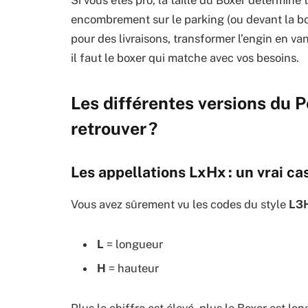
Si vous êtes pro, la taille du Boxer détermine 
encombrement sur le parking (ou devant la b
pour des livraisons, transformer l’engin en v
il faut le boxer qui matche avec vos besoins.
Les différentes versions du 
retrouver ?
Les appellations LxHx : un vrai ca
Vous avez sûrement vu les codes du style
L3
L
= longueur
H
= hauteur
Plus le chiffre est élevé, plus le Boxer est l