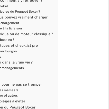
 comment s’y retrouver ?
 début
rieures du Peugeot Boxer ?
ous pouvez vraiment charger
de chargement
e à la livraison
trique ou de moteur classique ?
 besoins ?
tuces et checklist pro
son fourgon
s
 dans la vraie vie ?
os déménagements
r pour ne pas se tromper
les mêmes !)
er et autres
pièges à éviter
ion du Peugeot Boxer