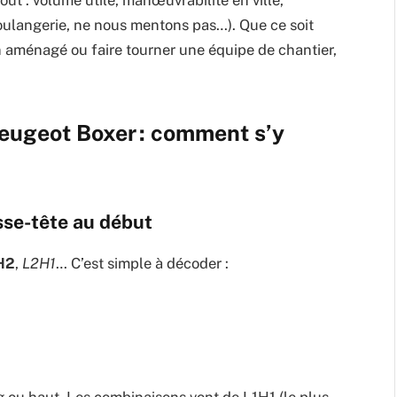
tout : volume utile, manœuvrabilité en ville,
oulangerie, ne nous mentons pas…). Que ce soit
an aménagé ou faire tourner une équipe de chantier,
Peugeot Boxer : comment s’y
sse-tête au début
H2
,
L2H1
… C’est simple à décoder :
ong ou haut. Les combinaisons vont de L1H1 (le plus