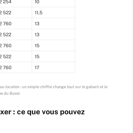
2 254
10
2 522
11,5
2 760
13
2 522
13
2 760
15
2 522
15
2 760
17
ou location : un simple chiffre change tout sur le gabarit et le
e du Boxer.
xer : ce que vous pouvez