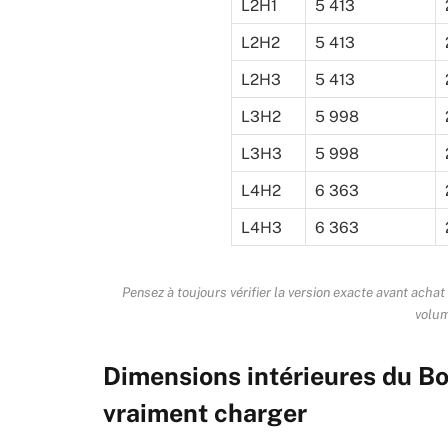
L2H1
5 413
L2H2
5 413
L2H3
5 413
L3H2
5 998
L3H3
5 998
L4H2
6 363
L4H3
6 363
Pensez à toujours vérifier la version exacte avant achat 
volum
Dimensions intérieures du Bo
vraiment charger