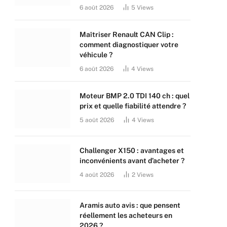
6 août 2026
5
Views
Maîtriser Renault CAN Clip :
comment diagnostiquer votre
véhicule ?
6 août 2026
4
Views
Moteur BMP 2.0 TDI 140 ch : quel
prix et quelle fiabilité attendre ?
5 août 2026
4
Views
Challenger X150 : avantages et
inconvénients avant d’acheter ?
4 août 2026
2
Views
Aramis auto avis : que pensent
réellement les acheteurs en
2026 ?