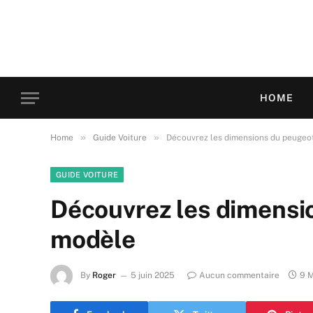
HOME
»
»
Home
Guide Voiture
Découvrez les dimensions du peugeo
GUIDE VOITURE
Découvrez les dimensi
modèle
By
Roger
5 juin 2025
Aucun commentaire
9 