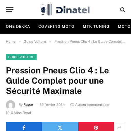
ONE DEKRA
COVERING MOTO
MTK TUNING
MOTO
»
»
Home
Guide Voiture
Pression Pneus Clio 4 : Le Guide Complet pour une Sécurité Maximale
GUIDE VOITURE
Pression Pneus Clio 4 : Le
Guide Complet pour une
Sécurité Maximale
By
Roger
22 février 2024
Aucun commentaire
6 Mins Read