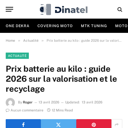
ONE DEKRA
COVERING MOTO
MTK TUNING
MOTO
»
»
Home
Actualité
Prix batterie au kilo : guide 2026 sur la valorisation et le recyclage
ACTUALITÉ
Prix batterie au kilo : guide
2026 sur la valorisation et le
recyclage
By
Roger
13 avril 2026
Updated:
13 avril 2026
Aucun commentaire
12 Mins Read