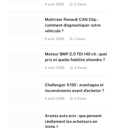
6 août 2026
2
Views
Maîtriser Renault CAN Clip :
comment diagnostiquer votre
véhicule ?
6 août 2026
1
Views
Moteur BMP 2.0 TDI 140 ch : quel
prix et quelle fiabilité attendre ?
5 août 2026
4
Views
Challenger X150 : avantages et
inconvénients avant d’acheter ?
4 août 2026
2
Views
Aramis auto avis : que pensent
réellement les acheteurs en
2026 ?