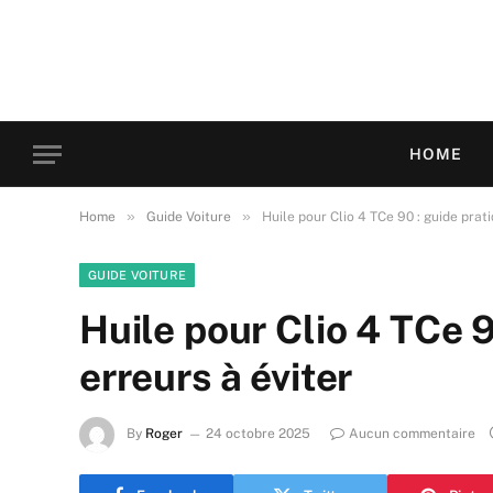
HOME
»
»
Home
Guide Voiture
Huile pour Clio 4 TCe 90 : guide prati
GUIDE VOITURE
Huile pour Clio 4 TCe 9
erreurs à éviter
By
Roger
24 octobre 2025
Aucun commentaire