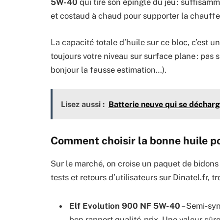
5W-40
qui tire son épingle du jeu : suffisam
et costaud à chaud pour supporter la chauff
La capacité totale d’huile sur ce bloc, c’est un
toujours votre niveau sur surface plane : pas 
bonjour la fausse estimation…).
Lisez aussi :
Batterie neuve qui se décharg
Comment choisir la bonne huile po
Sur le marché, on croise un paquet de bidons b
tests et retours d’utilisateurs sur Dinatel.fr, t
Elf Evolution 900 NF 5W-40
– Semi-syn
bon rapport qualité-prix. Une valeur sûr