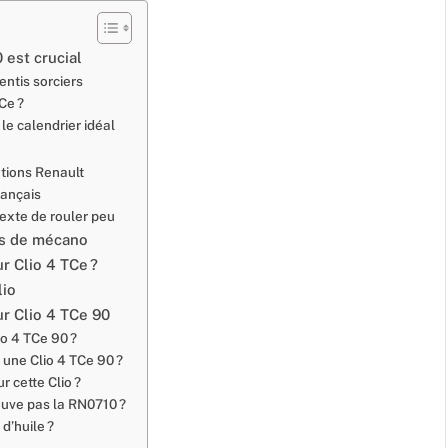
 est crucial
entis sorciers
Ce ?
le calendrier idéal
ations Renault
rançais
exte de rouler peu
es de mécano
r Clio 4 TCe ?
lio
ur Clio 4 TCe 90
io 4 TCe 90 ?
r une Clio 4 TCe 90 ?
r cette Clio ?
rouve pas la RN0710 ?
d’huile ?