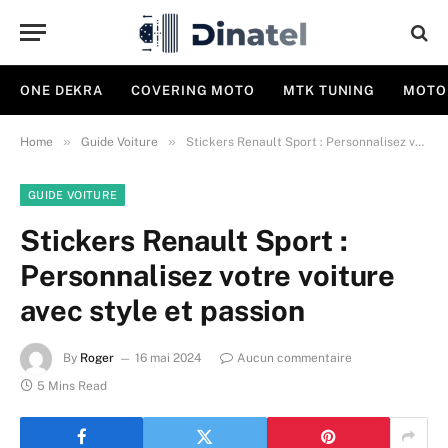
ONE DEKRA
COVERING MOTO
MTK TUNING
MOTO
»
»
Home
Guide Voiture
Stickers Renault Sport : Personnalisez votre voiture avec style et passion
GUIDE VOITURE
Stickers Renault Sport :
Personnalisez votre voiture
avec style et passion
By
Roger
16 mai 2024
Aucun commentaire
5 Mins Read