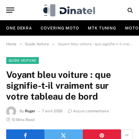
ONE DEKRA
COVERING MOTO
MTK TUNING
MOTO
»
»
Home
Guide Voiture
Voyant bleu voiture : que signifie-t-il vraiment sur votre tableau de bord
GUIDE VOITURE
Voyant bleu voiture : que
signifie-t-il vraiment sur
votre tableau de bord
By
Roger
7 avril 2026
Aucun commentaire
10 Mins Read