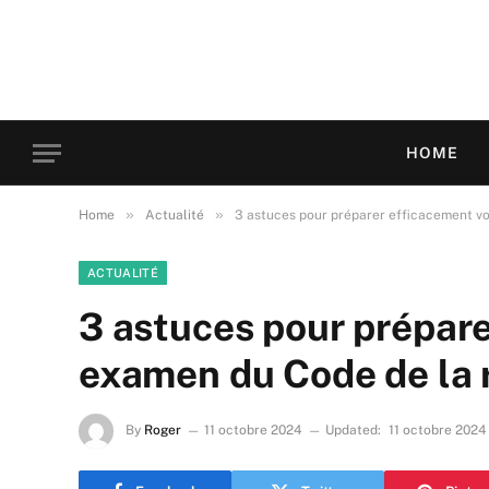
HOME
»
»
Home
Actualité
3 astuces pour préparer efficacement v
ACTUALITÉ
3 astuces pour prépare
examen du Code de la 
By
Roger
11 octobre 2024
Updated:
11 octobre 2024