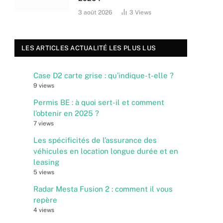
3 août 2026
3
Views
LES ARTICLES ACTUALITÉ LES PLUS LUS
Case D2 carte grise : qu’indique-t-elle ?
9 views
Permis BE : à quoi sert-il et comment
l’obtenir en 2025 ?
7 views
Les spécificités de l’assurance des
véhicules en location longue durée et en
leasing
5 views
Radar Mesta Fusion 2 : comment il vous
repère
4 views