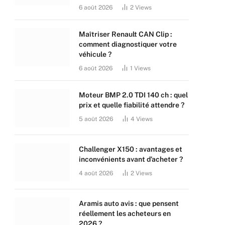
6 août 2026
2
Views
Maîtriser Renault CAN Clip :
comment diagnostiquer votre
véhicule ?
6 août 2026
1
Views
Moteur BMP 2.0 TDI 140 ch : quel
prix et quelle fiabilité attendre ?
5 août 2026
4
Views
Challenger X150 : avantages et
inconvénients avant d’acheter ?
4 août 2026
2
Views
Aramis auto avis : que pensent
réellement les acheteurs en
2026 ?