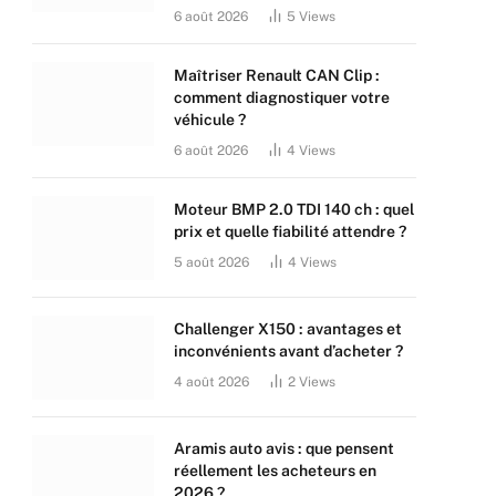
6 août 2026
5
Views
Maîtriser Renault CAN Clip :
comment diagnostiquer votre
véhicule ?
6 août 2026
4
Views
Moteur BMP 2.0 TDI 140 ch : quel
prix et quelle fiabilité attendre ?
5 août 2026
4
Views
Challenger X150 : avantages et
inconvénients avant d’acheter ?
4 août 2026
2
Views
Aramis auto avis : que pensent
réellement les acheteurs en
2026 ?