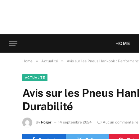
HOME
»
»
Home
Actualité
Avis sur les Pneus Hankook : Performance
ACTUALITÉ
Avis sur les Pneus Han
Durabilité
By
Roger
14 septembre 2024
Aucun commentaire