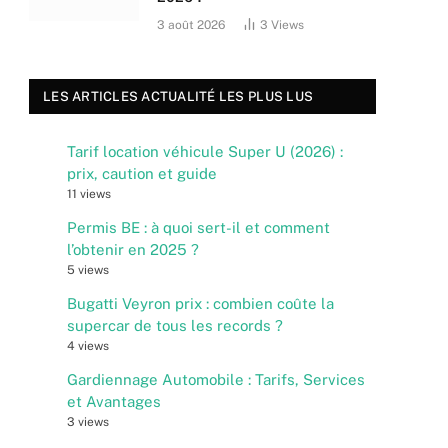
3 août 2026
3
Views
LES ARTICLES ACTUALITÉ LES PLUS LUS
Tarif location véhicule Super U (2026) :
prix, caution et guide
11 views
Permis BE : à quoi sert-il et comment
l’obtenir en 2025 ?
5 views
Bugatti Veyron prix : combien coûte la
supercar de tous les records ?
4 views
Gardiennage Automobile : Tarifs, Services
et Avantages
3 views