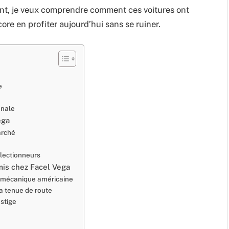
t, je veux comprendre comment ces voitures ont
ore en profiter aujourd’hui sans se ruiner.
e
onale
ega
marché
llectionneurs
mis chez Facel Vega
 la mécanique américaine
la tenue de route
stige