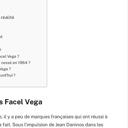
réalité
s
té
?
cel Vega ?
e cessé en 1964 ?
Vega ?
urd’hui ?
es Facel Vega
 il y a peu de marques françaises qui ont réussi à
a fait. Sous l’impulsion de Jean Daninos dans les