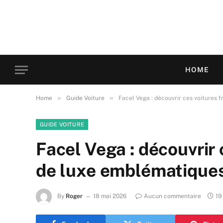
HOME
»
»
Home
Guide Voiture
Facel Vega : découvrir ces voitures 
GUIDE VOITURE
Facel Vega : découvrir 
de luxe emblématique
By
Roger
18 mai 2026
Aucun commentaire
19