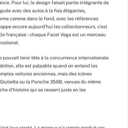
ance. Pour lui, le design faisait partie intégrante de
inguée avec des autos à la fois élégantes,
forme comme dans le fond, avec les références
ppe encore aujourd’hui les collectionneurs, c’est
rielle française : chaque Facel Vega est un morceau
 national.
e pouvait tenir tête à la concurrence internationale
bition, elle est palpable quand on entend les
simples voitures anciennes, mais des icônes
Giulietta ou la Porsche 356B, venues du même
che d’histoire qui se ressent juste en les
’est leur rareté. La marque n’a jamais produit ses