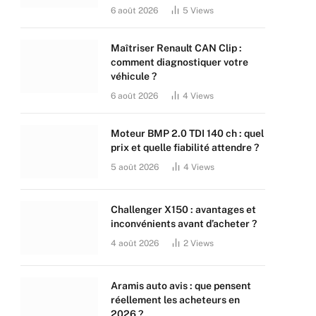
6 août 2026
5
Views
Maîtriser Renault CAN Clip :
comment diagnostiquer votre
véhicule ?
6 août 2026
4
Views
Moteur BMP 2.0 TDI 140 ch : quel
prix et quelle fiabilité attendre ?
5 août 2026
4
Views
Challenger X150 : avantages et
inconvénients avant d’acheter ?
4 août 2026
2
Views
Aramis auto avis : que pensent
réellement les acheteurs en
2026 ?