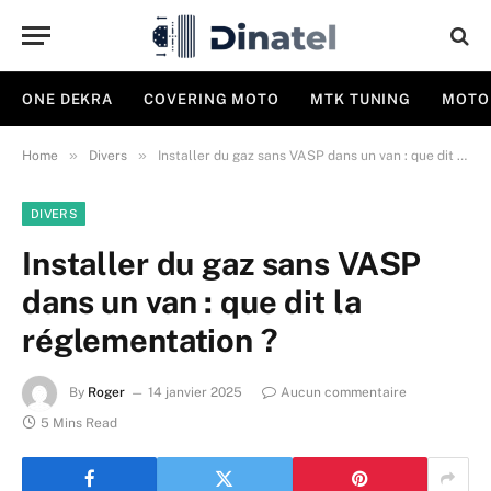
ONE DEKRA
COVERING MOTO
MTK TUNING
MOTO
»
»
Home
Divers
Installer du gaz sans VASP dans un van : que dit la réglementation ?
DIVERS
Installer du gaz sans VASP
dans un van : que dit la
réglementation ?
By
Roger
14 janvier 2025
Aucun commentaire
5 Mins Read