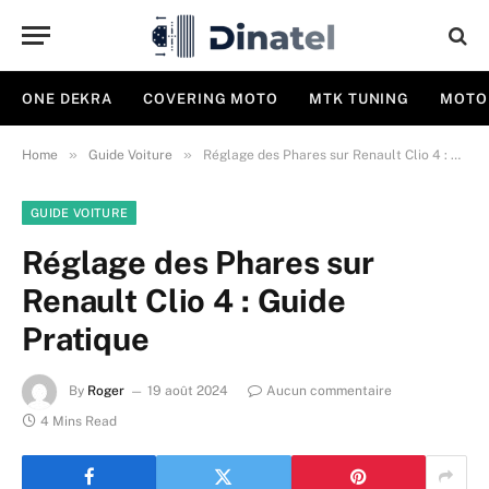
ONE DEKRA
COVERING MOTO
MTK TUNING
MOTO
»
»
Home
Guide Voiture
Réglage des Phares sur Renault Clio 4 : Guide Pratique
GUIDE VOITURE
Réglage des Phares sur
Renault Clio 4 : Guide
Pratique
By
Roger
19 août 2024
Aucun commentaire
4 Mins Read