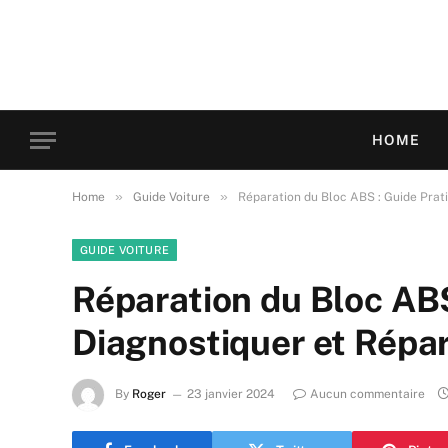
HOME
»
»
Home
Guide Voiture
Réparation du Bloc ABS : Guide Prat
GUIDE VOITURE
Réparation du Bloc ABS
Diagnostiquer et Répa
By
Roger
23 janvier 2024
Aucun commentaire