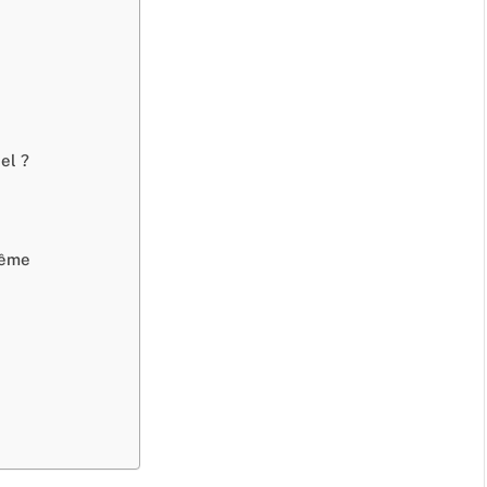
el ?
même