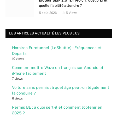
Moteur BMP 2.0 TDI 140 ch : quel prix et
quelle fiabilité attendre ?
5 août 2026
5
Views
LES ARTICLES ACTUALITÉ LES PLUS LUS
Horaires Eurotunnel (LeShuttle) : Fréquences et
Départs
10 views
Comment mettre Waze en français sur Android et
iPhone facilement
7 views
Voiture sans permis : à quel âge peut-on légalement
la conduire ?
6 views
Permis BE : à quoi sert-il et comment l’obtenir en
2025 ?