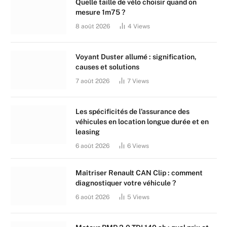
Quelle taille de vélo choisir quand on
mesure 1m75 ?
8 août 2026
4
Views
Voyant Duster allumé : signification,
causes et solutions
7 août 2026
7
Views
Les spécificités de l’assurance des
véhicules en location longue durée et en
leasing
6 août 2026
6
Views
Maîtriser Renault CAN Clip : comment
diagnostiquer votre véhicule ?
6 août 2026
5
Views