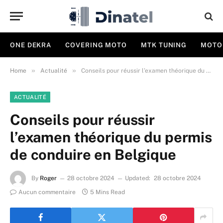
ONE DEKRA
COVERING MOTO
MTK TUNING
MOTO
»
»
Home
Actualité
Conseils pour réussir l’examen théorique du permis de conduire en Belgique
ACTUALITÉ
Conseils pour réussir
l’examen théorique du permis
de conduire en Belgique
By
Roger
28 octobre 2024
Updated:
28 octobre 2024
Aucun commentaire
5 Mins Read